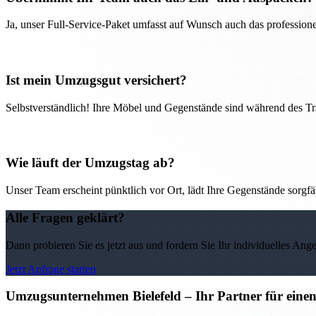
Ja, unser Full-Service-Paket umfasst auf Wunsch auch das professio
Ist mein Umzugsgut versichert?
Selbstverständlich! Ihre Möbel und Gegenstände sind während des Tra
Wie läuft der Umzugstag ab?
Unser Team erscheint pünktlich vor Ort, lädt Ihre Gegenstände sorgfälti
Alle Fragen geklärt?
Dann probieren Sie es jetzt aus und fordern Sie Ihr individuelles Ang
Jetzt Anfrage starten
Umzugsunternehmen Bielefeld – Ihr Partner für eine