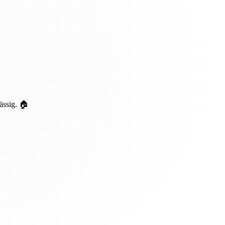
ässig. 🏠