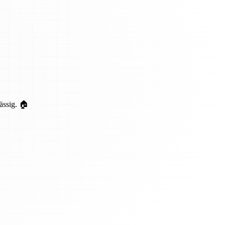
ässig. 🏠