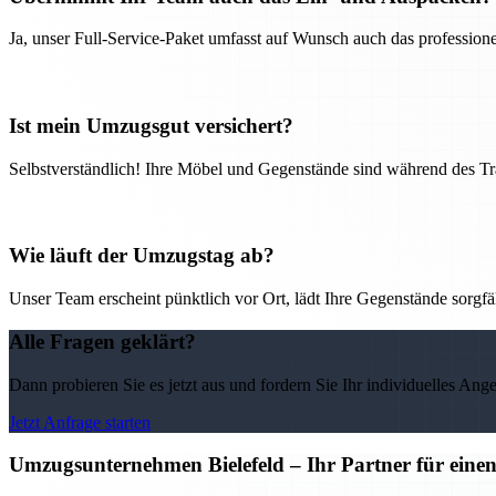
Ja, unser Full-Service-Paket umfasst auf Wunsch auch das professio
Ist mein Umzugsgut versichert?
Selbstverständlich! Ihre Möbel und Gegenstände sind während des Tra
Wie läuft der Umzugstag ab?
Unser Team erscheint pünktlich vor Ort, lädt Ihre Gegenstände sorgfälti
Alle Fragen geklärt?
Dann probieren Sie es jetzt aus und fordern Sie Ihr individuelles Ang
Jetzt Anfrage starten
Umzugsunternehmen Bielefeld – Ihr Partner für eine