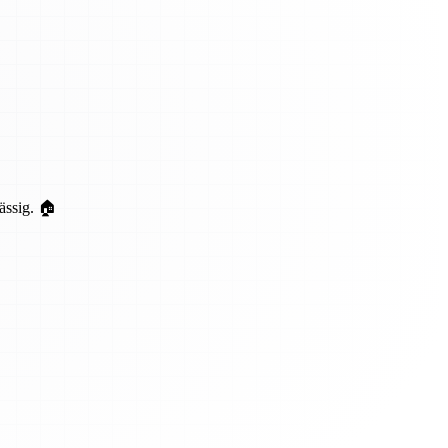
ässig. 🏠