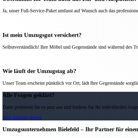
Ja, unser Full-Service-Paket umfasst auf Wunsch auch das professio
Ist mein Umzugsgut versichert?
Selbstverständlich! Ihre Möbel und Gegenstände sind während des Tra
Wie läuft der Umzugstag ab?
Unser Team erscheint pünktlich vor Ort, lädt Ihre Gegenstände sorgfälti
Alle Fragen geklärt?
Dann probieren Sie es jetzt aus und fordern Sie Ihr individuelles Ang
Jetzt Anfrage starten
Umzugsunternehmen Bielefeld – Ihr Partner für eine