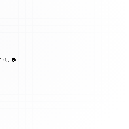
ässig. 🏠