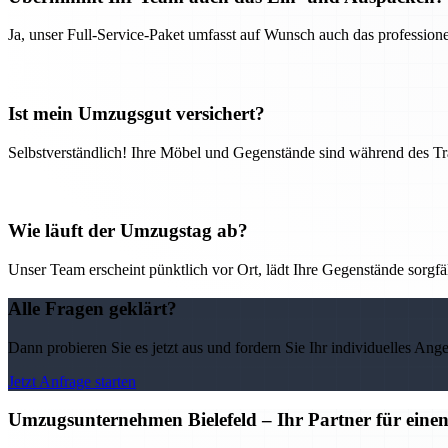
Ja, unser Full-Service-Paket umfasst auf Wunsch auch das professio
Ist mein Umzugsgut versichert?
Selbstverständlich! Ihre Möbel und Gegenstände sind während des Tra
Wie läuft der Umzugstag ab?
Unser Team erscheint pünktlich vor Ort, lädt Ihre Gegenstände sorgfälti
Alle Fragen geklärt?
Dann probieren Sie es jetzt aus und fordern Sie Ihr individuelles Ang
Jetzt Anfrage starten
Umzugsunternehmen Bielefeld – Ihr Partner für eine