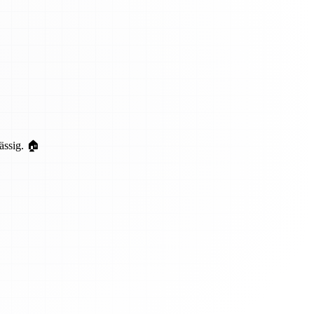
ässig. 🏠