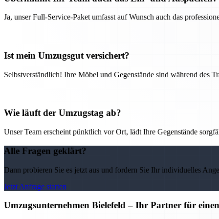
Ja, unser Full-Service-Paket umfasst auf Wunsch auch das professio
Ist mein Umzugsgut versichert?
Selbstverständlich! Ihre Möbel und Gegenstände sind während des Tra
Wie läuft der Umzugstag ab?
Unser Team erscheint pünktlich vor Ort, lädt Ihre Gegenstände sorgfälti
Alle Fragen geklärt?
Dann probieren Sie es jetzt aus und fordern Sie Ihr individuelles Ang
Jetzt Anfrage starten
Umzugsunternehmen Bielefeld – Ihr Partner für eine