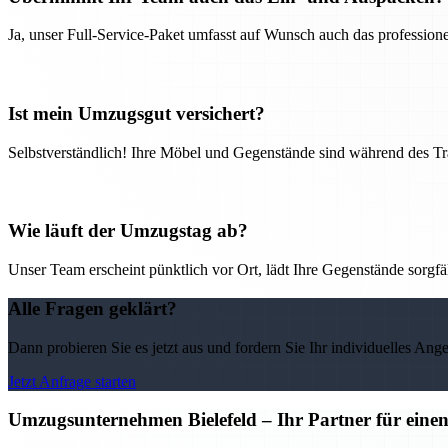
Ja, unser Full-Service-Paket umfasst auf Wunsch auch das professio
Ist mein Umzugsgut versichert?
Selbstverständlich! Ihre Möbel und Gegenstände sind während des Tra
Wie läuft der Umzugstag ab?
Unser Team erscheint pünktlich vor Ort, lädt Ihre Gegenstände sorgfälti
Alle Fragen geklärt?
Dann probieren Sie es jetzt aus und fordern Sie Ihr individuelles Ang
Jetzt Anfrage starten
Umzugsunternehmen Bielefeld – Ihr Partner für eine