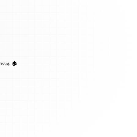
ässig. 🏠