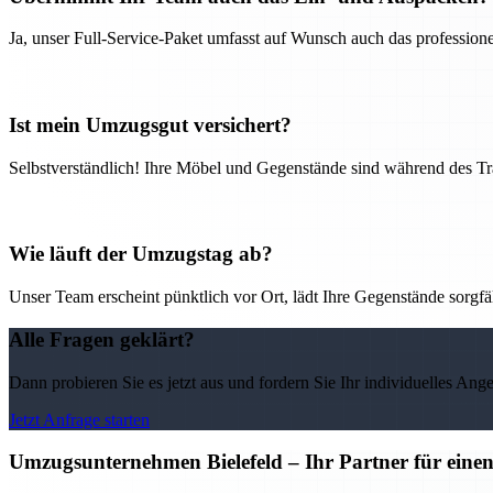
Ja, unser Full-Service-Paket umfasst auf Wunsch auch das professio
Ist mein Umzugsgut versichert?
Selbstverständlich! Ihre Möbel und Gegenstände sind während des Tra
Wie läuft der Umzugstag ab?
Unser Team erscheint pünktlich vor Ort, lädt Ihre Gegenstände sorgfälti
Alle Fragen geklärt?
Dann probieren Sie es jetzt aus und fordern Sie Ihr individuelles Ang
Jetzt Anfrage starten
Umzugsunternehmen Bielefeld – Ihr Partner für eine