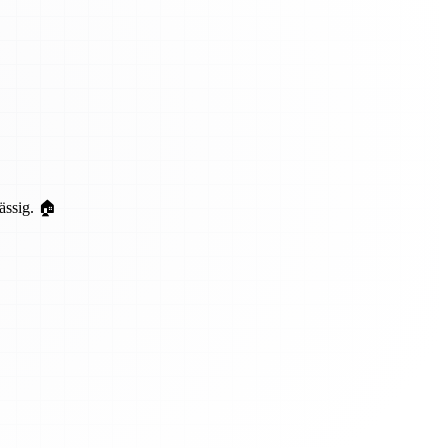
ässig. 🏠