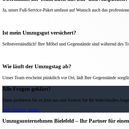
Ja, unser Full-Service-Paket umfasst auf Wunsch auch das professio
Ist mein Umzugsgut versichert?
Selbstverständlich! Ihre Möbel und Gegenstände sind während des Tra
Wie läuft der Umzugstag ab?
Unser Team erscheint pünktlich vor Ort, lädt Ihre Gegenstände sorgfälti
Alle Fragen geklärt?
Dann probieren Sie es jetzt aus und fordern Sie Ihr individuelles Ang
Jetzt Anfrage starten
Umzugsunternehmen Bielefeld – Ihr Partner für eine