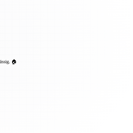
ässig. 🏠