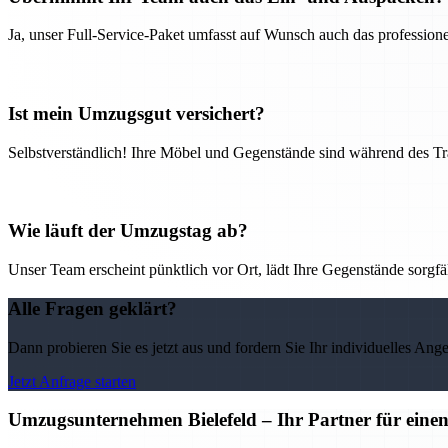
Ja, unser Full-Service-Paket umfasst auf Wunsch auch das professio
Ist mein Umzugsgut versichert?
Selbstverständlich! Ihre Möbel und Gegenstände sind während des Tra
Wie läuft der Umzugstag ab?
Unser Team erscheint pünktlich vor Ort, lädt Ihre Gegenstände sorgfälti
Alle Fragen geklärt?
Dann probieren Sie es jetzt aus und fordern Sie Ihr individuelles Ang
Jetzt Anfrage starten
Umzugsunternehmen Bielefeld – Ihr Partner für eine