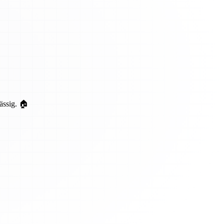
ässig. 🏠